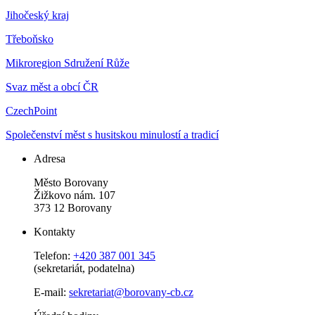
Jihočeský kraj
Třeboňsko
Mikroregion Sdružení Růže
Svaz měst a obcí ČR
CzechPoint
Společenství měst s husitskou minulostí a tradicí
Adresa
Město Borovany
Žižkovo nám. 107
373 12 Borovany
Kontakty
Telefon:
+420 387 001 345
(sekretariát, podatelna)
E-mail:
sekretariat@borovany-cb.cz