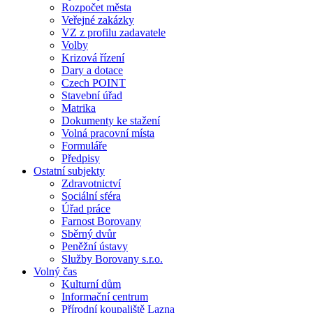
Rozpočet města
Veřejné zakázky
VZ z profilu zadavatele
Volby
Krizová řízení
Dary a dotace
Czech POINT
Stavební úřad
Matrika
Dokumenty ke stažení
Volná pracovní místa
Formuláře
Předpisy
Ostatní subjekty
Zdravotnictví
Sociální sféra
Úřad práce
Farnost Borovany
Sběrný dvůr
Peněžní ústavy
Služby Borovany s.r.o.
Volný čas
Kulturní dům
Informační centrum
Přírodní koupaliště Lazna