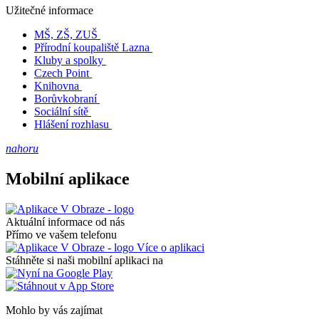
Užitečné informace
MŠ, ZŠ, ZUŠ
Přírodní koupaliště Lazna
Kluby a spolky
Czech Point
Knihovna
Borůvkobraní
Sociální sítě
Hlášení rozhlasu
nahoru
Mobilní aplikace
Aktuální informace od nás
Přímo ve vašem telefonu
Více o aplikaci
Stáhněte si naši mobilní aplikaci na
Mohlo by vás zajímat