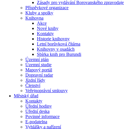
Zásady pro vydávání Borovanského zpravodaje
Příspěvkové organizace
Kluby a spolky
Knihovna
Akce
Nové knihy
Kontakty
Historie knihovny
Letní borůvková čítárna
Knihovny v osadách
Sbírka knih pro Burundi
Územní plán
Územní studie
Mapový portál
Dopravní radar
Jízdní řády
Členství
Veřejnoprávní smlouvy
Městský úřad
Kontakty
Úřední hodiny
Úřední deska
Povinné informace
E-podatelna
Vyhlášky a nařízení