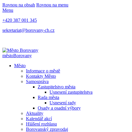
Rovnou na obsah
Rovnou na menu
Menu
+420 387 001 345
sekretariat@borovany-cb.cz
město
Borovany
Město
Informace o městě
Kontakty Město
Samospráva
Zastupitelstvo města
Usnesení zastupitelstva
Rada města
Usnesení rady
Osady a osadní výbory
Aktuality
Kalendář akcí
Hlášení rozhlasu
Borovanský zpravodaj