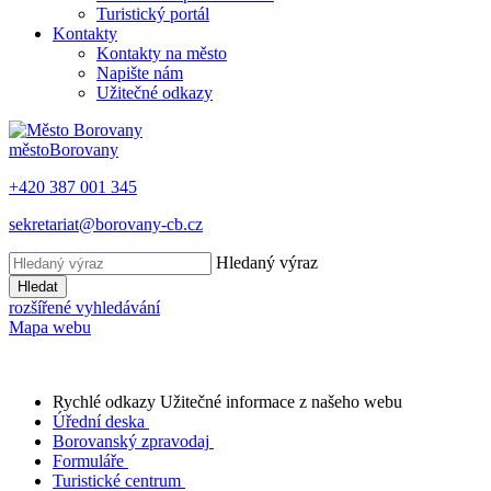
Turistický portál
Kontakty
Kontakty na město
Napište nám
Užitečné odkazy
město
Borovany
+420 387 001 345
sekretariat@borovany-cb.cz
Hledaný výraz
Hledat
rozšířené vyhledávání
Mapa webu
Rychlé odkazy
Užitečné informace z našeho webu
Úřední deska
Borovanský zpravodaj
Formuláře
Turistické centrum