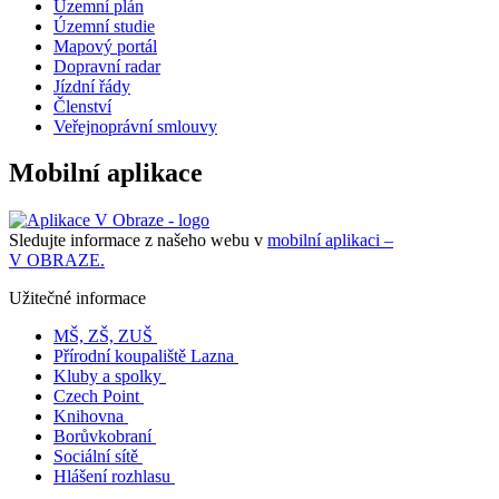
Územní plán
Územní studie
Mapový portál
Dopravní radar
Jízdní řády
Členství
Veřejnoprávní smlouvy
Mobilní aplikace
Sledujte informace z našeho webu v
mobilní aplikaci –
V OBRAZE.
Užitečné informace
MŠ, ZŠ, ZUŠ
Přírodní koupaliště Lazna
Kluby a spolky
Czech Point
Knihovna
Borůvkobraní
Sociální sítě
Hlášení rozhlasu