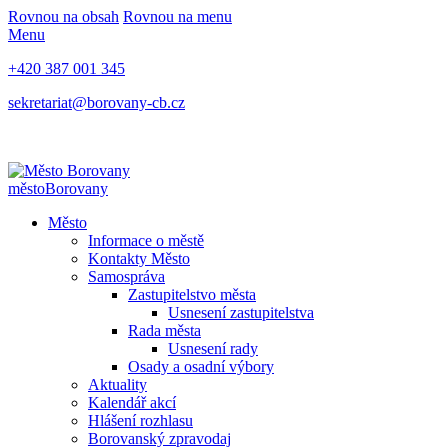
Rovnou na obsah
Rovnou na menu
Menu
+420 387 001 345
sekretariat@borovany-cb.cz
město
Borovany
Město
Informace o městě
Kontakty Město
Samospráva
Zastupitelstvo města
Usnesení zastupitelstva
Rada města
Usnesení rady
Osady a osadní výbory
Aktuality
Kalendář akcí
Hlášení rozhlasu
Borovanský zpravodaj