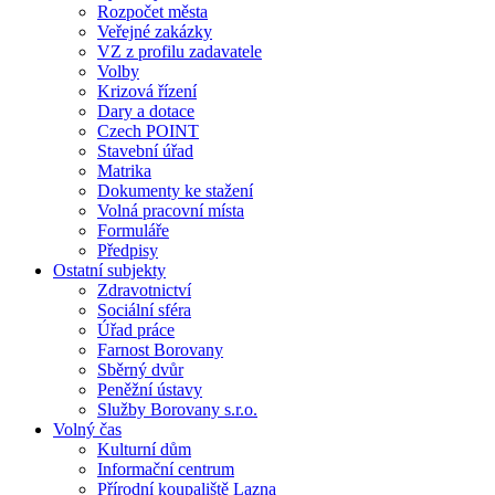
Rozpočet města
Veřejné zakázky
VZ z profilu zadavatele
Volby
Krizová řízení
Dary a dotace
Czech POINT
Stavební úřad
Matrika
Dokumenty ke stažení
Volná pracovní místa
Formuláře
Předpisy
Ostatní subjekty
Zdravotnictví
Sociální sféra
Úřad práce
Farnost Borovany
Sběrný dvůr
Peněžní ústavy
Služby Borovany s.r.o.
Volný čas
Kulturní dům
Informační centrum
Přírodní koupaliště Lazna