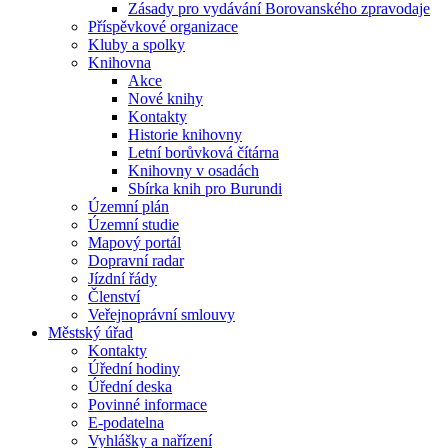
Zásady pro vydávání Borovanského zpravodaje
Příspěvkové organizace
Kluby a spolky
Knihovna
Akce
Nové knihy
Kontakty
Historie knihovny
Letní borůvková čítárna
Knihovny v osadách
Sbírka knih pro Burundi
Územní plán
Územní studie
Mapový portál
Dopravní radar
Jízdní řády
Členství
Veřejnoprávní smlouvy
Městský úřad
Kontakty
Úřední hodiny
Úřední deska
Povinné informace
E-podatelna
Vyhlášky a nařízení