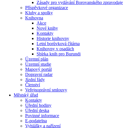
Zásady pro vydávání Borovanského zpravodaje
Příspěvkové organizace
Kluby a spolky
Knihovna
Akce
Nové knihy
Kontakty
Historie knihovny
Letní borůvková čítárna
Knihovny v osadách
Sbírka knih pro Burundi
Územní plán
Územní studie
Mapový portál
Dopravní radar
Jízdní řády
Členství
Veřejnoprávní smlouvy
Městský úřad
Kontakty
Úřední hodiny
Úřední deska
Povinné informace
E-podatelna
Vyhlášky a nařízení