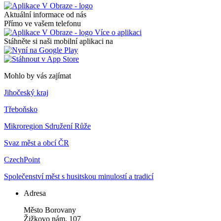
Aktuální informace od nás
Přímo ve vašem telefonu
Více o aplikaci
Stáhněte si naši mobilní aplikaci na
Mohlo by vás zajímat
Jihočeský kraj
Třeboňsko
Mikroregion Sdružení Růže
Svaz měst a obcí ČR
CzechPoint
Společenství měst s husitskou minulostí a tradicí
Adresa
Město Borovany
Žižkovo nám. 107