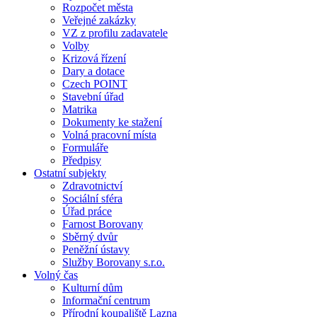
Rozpočet města
Veřejné zakázky
VZ z profilu zadavatele
Volby
Krizová řízení
Dary a dotace
Czech POINT
Stavební úřad
Matrika
Dokumenty ke stažení
Volná pracovní místa
Formuláře
Předpisy
Ostatní subjekty
Zdravotnictví
Sociální sféra
Úřad práce
Farnost Borovany
Sběrný dvůr
Peněžní ústavy
Služby Borovany s.r.o.
Volný čas
Kulturní dům
Informační centrum
Přírodní koupaliště Lazna