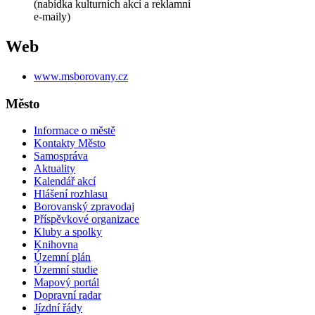
(nabídka kulturních akcí a reklamní
e-maily)
Web
www.msborovany.cz
Město
Informace o městě
Kontakty Město
Samospráva
Aktuality
Kalendář akcí
Hlášení rozhlasu
Borovanský zpravodaj
Příspěvkové organizace
Kluby a spolky
Knihovna
Územní plán
Územní studie
Mapový portál
Dopravní radar
Jízdní řády