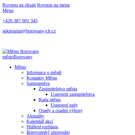
Rovnou na obsah
Rovnou na menu
Menu
+420 387 001 345
sekretariat@borovany-cb.cz
město
Borovany
Město
Informace o městě
Kontakty Město
Samospráva
Zastupitelstvo města
Usnesení zastupitelstva
Rada města
Usnesení rady
Osady a osadní výbory
Aktuality
Kalendář akcí
Hlášení rozhlasu
Borovanský zpravodaj