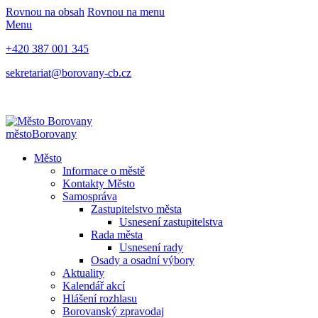
Rovnou na obsah
Rovnou na menu
Menu
+420 387 001 345
sekretariat@borovany-cb.cz
město
Borovany
Město
Informace o městě
Kontakty Město
Samospráva
Zastupitelstvo města
Usnesení zastupitelstva
Rada města
Usnesení rady
Osady a osadní výbory
Aktuality
Kalendář akcí
Hlášení rozhlasu
Borovanský zpravodaj