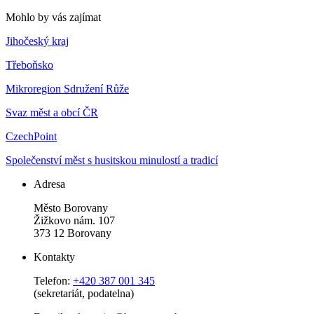
Mohlo by vás zajímat
Jihočeský kraj
Třeboňsko
Mikroregion Sdružení Růže
Svaz měst a obcí ČR
CzechPoint
Společenství měst s husitskou minulostí a tradicí
Adresa
Město Borovany
Žižkovo nám. 107
373 12 Borovany
Kontakty
Telefon:
+420 387 001 345
(sekretariát, podatelna)