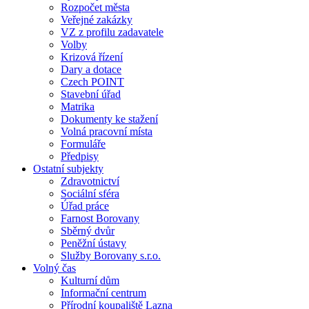
Rozpočet města
Veřejné zakázky
VZ z profilu zadavatele
Volby
Krizová řízení
Dary a dotace
Czech POINT
Stavební úřad
Matrika
Dokumenty ke stažení
Volná pracovní místa
Formuláře
Předpisy
Ostatní subjekty
Zdravotnictví
Sociální sféra
Úřad práce
Farnost Borovany
Sběrný dvůr
Peněžní ústavy
Služby Borovany s.r.o.
Volný čas
Kulturní dům
Informační centrum
Přírodní koupaliště Lazna