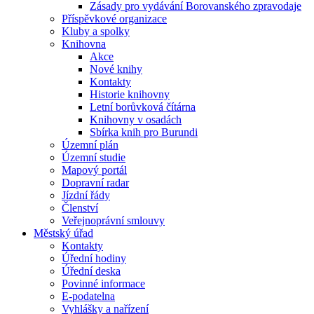
Zásady pro vydávání Borovanského zpravodaje
Příspěvkové organizace
Kluby a spolky
Knihovna
Akce
Nové knihy
Kontakty
Historie knihovny
Letní borůvková čítárna
Knihovny v osadách
Sbírka knih pro Burundi
Územní plán
Územní studie
Mapový portál
Dopravní radar
Jízdní řády
Členství
Veřejnoprávní smlouvy
Městský úřad
Kontakty
Úřední hodiny
Úřední deska
Povinné informace
E-podatelna
Vyhlášky a nařízení