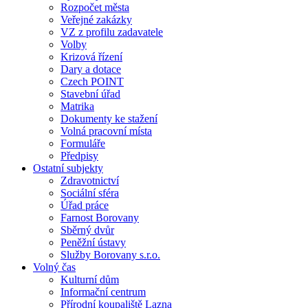
Rozpočet města
Veřejné zakázky
VZ z profilu zadavatele
Volby
Krizová řízení
Dary a dotace
Czech POINT
Stavební úřad
Matrika
Dokumenty ke stažení
Volná pracovní místa
Formuláře
Předpisy
Ostatní subjekty
Zdravotnictví
Sociální sféra
Úřad práce
Farnost Borovany
Sběrný dvůr
Peněžní ústavy
Služby Borovany s.r.o.
Volný čas
Kulturní dům
Informační centrum
Přírodní koupaliště Lazna