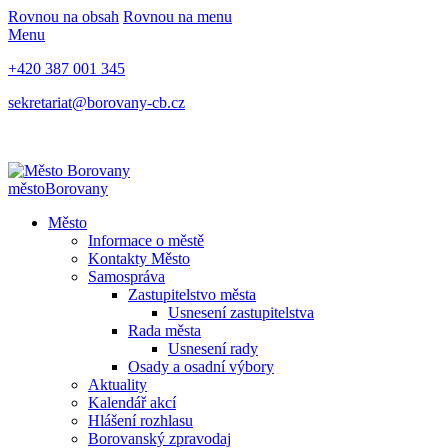
Rovnou na obsah
Rovnou na menu
Menu
+420 387 001 345
sekretariat@borovany-cb.cz
město
Borovany
Město
Informace o městě
Kontakty Město
Samospráva
Zastupitelstvo města
Usnesení zastupitelstva
Rada města
Usnesení rady
Osady a osadní výbory
Aktuality
Kalendář akcí
Hlášení rozhlasu
Borovanský zpravodaj