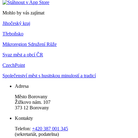
Mohlo by vás zajímat
Jihočeský kraj
Třeboňsko
Mikroregion Sdružení Růže
Svaz měst a obcí ČR
CzechPoint
Společenství měst s husitskou minulostí a tradicí
Adresa
Město Borovany
Žižkovo nám. 107
373 12 Borovany
Kontakty
Telefon:
+420 387 001 345
(sekretariát, podatelna)