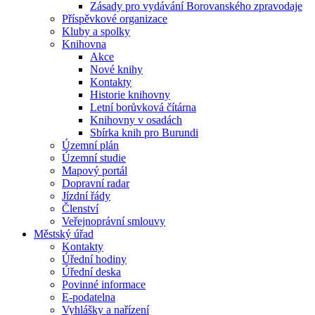
Zásady pro vydávání Borovanského zpravodaje
Příspěvkové organizace
Kluby a spolky
Knihovna
Akce
Nové knihy
Kontakty
Historie knihovny
Letní borůvková čítárna
Knihovny v osadách
Sbírka knih pro Burundi
Územní plán
Územní studie
Mapový portál
Dopravní radar
Jízdní řády
Členství
Veřejnoprávní smlouvy
Městský úřad
Kontakty
Úřední hodiny
Úřední deska
Povinné informace
E-podatelna
Vyhlášky a nařízení