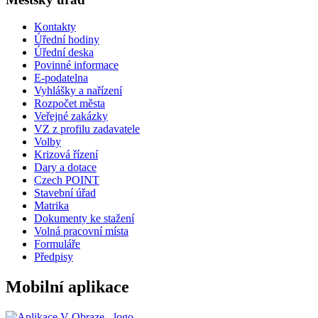
Kontakty
Úřední hodiny
Úřední deska
Povinné informace
E-podatelna
Vyhlášky a nařízení
Rozpočet města
Veřejné zakázky
VZ z profilu zadavatele
Volby
Krizová řízení
Dary a dotace
Czech POINT
Stavební úřad
Matrika
Dokumenty ke stažení
Volná pracovní místa
Formuláře
Předpisy
Mobilní aplikace