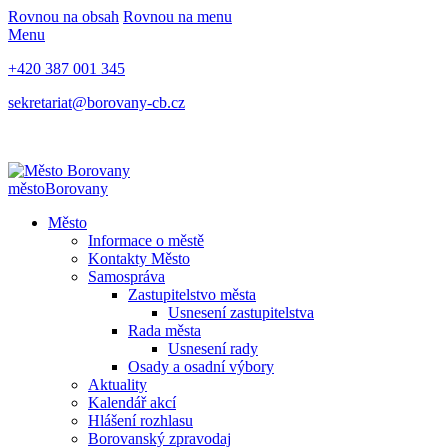
Rovnou na obsah
Rovnou na menu
Menu
+420 387 001 345
sekretariat@borovany-cb.cz
město
Borovany
Město
Informace o městě
Kontakty Město
Samospráva
Zastupitelstvo města
Usnesení zastupitelstva
Rada města
Usnesení rady
Osady a osadní výbory
Aktuality
Kalendář akcí
Hlášení rozhlasu
Borovanský zpravodaj