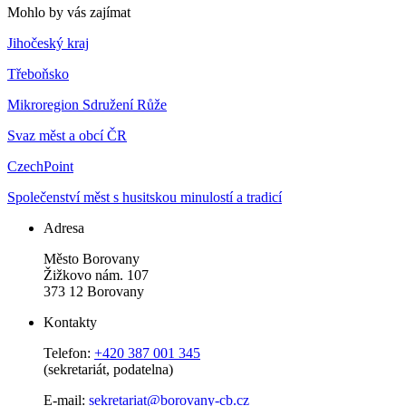
Mohlo by vás zajímat
Jihočeský kraj
Třeboňsko
Mikroregion Sdružení Růže
Svaz měst a obcí ČR
CzechPoint
Společenství měst s husitskou minulostí a tradicí
Adresa
Město Borovany
Žižkovo nám. 107
373 12 Borovany
Kontakty
Telefon:
+420 387 001 345
(sekretariát, podatelna)
E-mail:
sekretariat@borovany-cb.cz