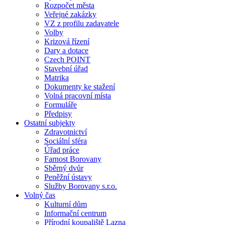
Rozpočet města
Veřejné zakázky
VZ z profilu zadavatele
Volby
Krizová řízení
Dary a dotace
Czech POINT
Stavební úřad
Matrika
Dokumenty ke stažení
Volná pracovní místa
Formuláře
Předpisy
Ostatní subjekty
Zdravotnictví
Sociální sféra
Úřad práce
Farnost Borovany
Sběrný dvůr
Peněžní ústavy
Služby Borovany s.r.o.
Volný čas
Kulturní dům
Informační centrum
Přírodní koupaliště Lazna