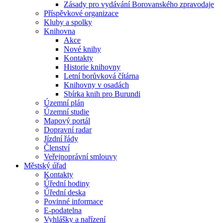
Zásady pro vydávání Borovanského zpravodaje
Příspěvkové organizace
Kluby a spolky
Knihovna
Akce
Nové knihy
Kontakty
Historie knihovny
Letní borůvková čítárna
Knihovny v osadách
Sbírka knih pro Burundi
Územní plán
Územní studie
Mapový portál
Dopravní radar
Jízdní řády
Členství
Veřejnoprávní smlouvy
Městský úřad
Kontakty
Úřední hodiny
Úřední deska
Povinné informace
E-podatelna
Vyhlášky a nařízení