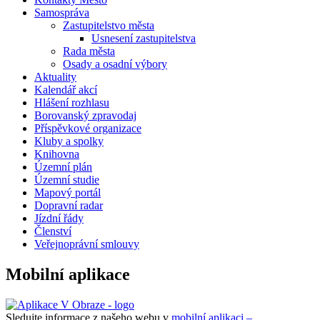
Samospráva
Zastupitelstvo města
Usnesení zastupitelstva
Rada města
Osady a osadní výbory
Aktuality
Kalendář akcí
Hlášení rozhlasu
Borovanský zpravodaj
Příspěvkové organizace
Kluby a spolky
Knihovna
Územní plán
Územní studie
Mapový portál
Dopravní radar
Jízdní řády
Členství
Veřejnoprávní smlouvy
Mobilní aplikace
Sledujte informace z našeho webu v
mobilní aplikaci –