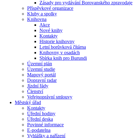
Zásady pro vydávání Borovanského zpravodaje
Příspěvkové organizace
Kluby a spolky
Knihovna
Akce
Nové knihy
Kontakty
Historie knihovny
Letní borůvková čítárna
Knihovny v osadách
Sbírka knih pro Burundi
Územní plán
Územní studie
Mapový portál
Dopravní radar
Jízdní řády
Členství
Veřejnoprávní smlouvy
Městský úřad
Kontakty
Úřední hodiny
Úřední deska
Povinné informace
E-podatelna
Vyhlášky a nařízení