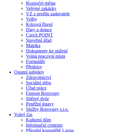
Rozpočet města
Veřejné zakázky
VZ z profilu zadavatele
Volby
Krizová řízení
Dary a dotace
Czech POINT
Stavební úřad
Matrika
Dokumenty ke stažení
Volná pracovní místa
Formuláře
Předpisy
Ostatní subjekty
Zdravotnictví
Sociální sféra
Úřad práce
Farnost Borovany
Sběrný dvůr
Peněžní ústavy
Služby Borovany s.r.o.
Volný čas
Kulturní dům
Informační centrum
Přírodní koupaliště Lazna