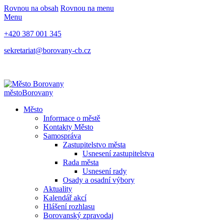
Rovnou na obsah
Rovnou na menu
Menu
+420 387 001 345
sekretariat@borovany-cb.cz
město
Borovany
Město
Informace o městě
Kontakty Město
Samospráva
Zastupitelstvo města
Usnesení zastupitelstva
Rada města
Usnesení rady
Osady a osadní výbory
Aktuality
Kalendář akcí
Hlášení rozhlasu
Borovanský zpravodaj