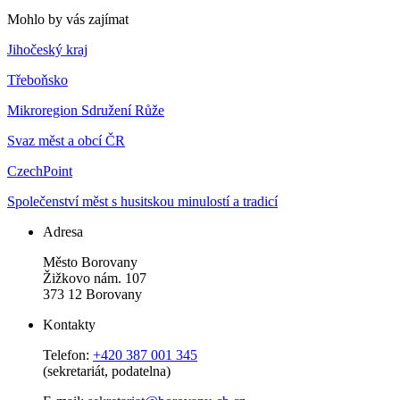
Mohlo by vás zajímat
Jihočeský kraj
Třeboňsko
Mikroregion Sdružení Růže
Svaz měst a obcí ČR
CzechPoint
Společenství měst s husitskou minulostí a tradicí
Adresa
Město Borovany
Žižkovo nám. 107
373 12 Borovany
Kontakty
Telefon:
+420 387 001 345
(sekretariát, podatelna)