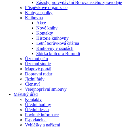
Zásady pro vydávání Borovanského zpravodaje
Příspěvkové organizace
Kluby a spolky
Knihovna
Akce
Nové knihy
Kontakty
Historie knihovny
Letní borůvková čítárna
Knihovny v osadách
Sbírka knih pro Burundi
Územní plán
Územní studie
Mapový portál
Dopravní radar
Jízdní řády
Členství
Veřejnoprávní smlouvy
Městský úřad
Kontakty
Úřední hodiny
Úřední deska
Povinné informace
E-podatelna
Vyhlášky a nařízení