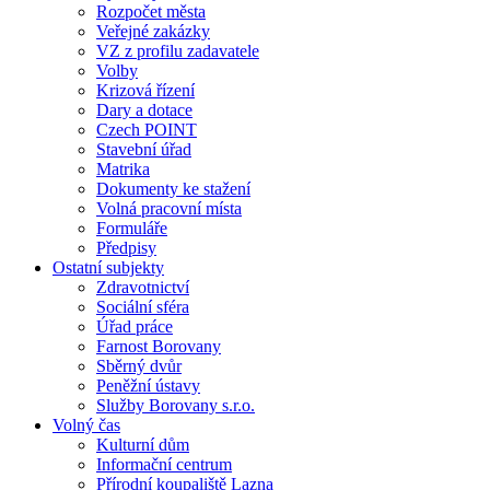
Rozpočet města
Veřejné zakázky
VZ z profilu zadavatele
Volby
Krizová řízení
Dary a dotace
Czech POINT
Stavební úřad
Matrika
Dokumenty ke stažení
Volná pracovní místa
Formuláře
Předpisy
Ostatní subjekty
Zdravotnictví
Sociální sféra
Úřad práce
Farnost Borovany
Sběrný dvůr
Peněžní ústavy
Služby Borovany s.r.o.
Volný čas
Kulturní dům
Informační centrum
Přírodní koupaliště Lazna