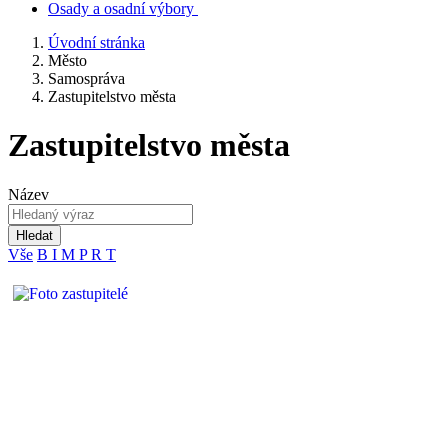
Osady a osadní výbory
Úvodní stránka
Město
Samospráva
Zastupitelstvo města
Zastupitelstvo města
Název
Hledat
Vše
B
I
M
P
R
T