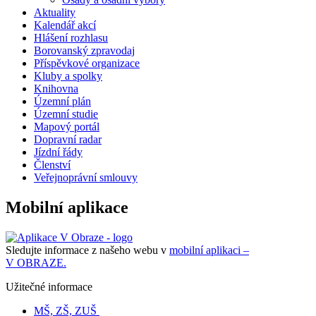
Aktuality
Kalendář akcí
Hlášení rozhlasu
Borovanský zpravodaj
Příspěvkové organizace
Kluby a spolky
Knihovna
Územní plán
Územní studie
Mapový portál
Dopravní radar
Jízdní řády
Členství
Veřejnoprávní smlouvy
Mobilní aplikace
Sledujte informace z našeho webu v
mobilní aplikaci –
V OBRAZE.
Užitečné informace
MŠ, ZŠ, ZUŠ