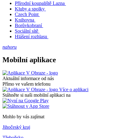
Přírodní koupaliště Lazna
Kluby a spolky
Czech Point
Knihovna
Borůvkobraní
Sociální sítě
Hlášení rozhlasu
nahoru
Mobilní aplikace
Aktuální informace od nás
Přímo ve vašem telefonu
Více o aplikaci
Stáhněte si naši mobilní aplikaci na
Mohlo by vás zajímat
Jihočeský kraj
Třeboňsko