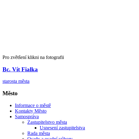
Pro zvětšení klikni na fotografii
Bc. Vít Fialka
starosta města
Město
Informace o městě
Kontakty Město
Samospráva
Zastupitelstvo města
Usnesení zastupitelstva
Rada města
Osady a osadní výbory