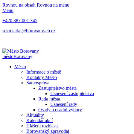
Rovnou na obsah
Rovnou na menu
Menu
+420 387 001 345
sekretariat@borovany-cb.cz
město
Borovany
Město
Informace o městě
Kontakty Město
Samospráva
Zastupitelstvo města
Usnesení zastupitelstva
Rada města
Usnesení rady
Osady a osadní výbory
Aktuality
Kalendář akcí
Hlášení rozhlasu
Borovanský zpravodaj