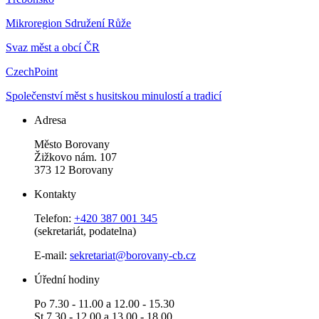
Mikroregion Sdružení Růže
Svaz měst a obcí ČR
CzechPoint
Společenství měst s husitskou minulostí a tradicí
Adresa
Město Borovany
Žižkovo nám. 107
373 12 Borovany
Kontakty
Telefon:
+420 387 001 345
(sekretariát, podatelna)
E-mail:
sekretariat@borovany-cb.cz
Úřední hodiny
Po 7.30 - 11.00 a 12.00 - 15.30
St 7.30 - 12.00 a 13.00 - 18.00