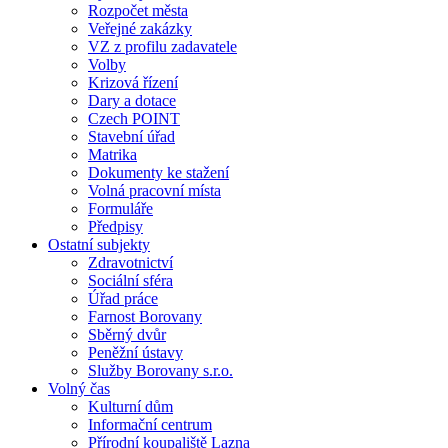
Rozpočet města
Veřejné zakázky
VZ z profilu zadavatele
Volby
Krizová řízení
Dary a dotace
Czech POINT
Stavební úřad
Matrika
Dokumenty ke stažení
Volná pracovní místa
Formuláře
Předpisy
Ostatní subjekty
Zdravotnictví
Sociální sféra
Úřad práce
Farnost Borovany
Sběrný dvůr
Peněžní ústavy
Služby Borovany s.r.o.
Volný čas
Kulturní dům
Informační centrum
Přírodní koupaliště Lazna