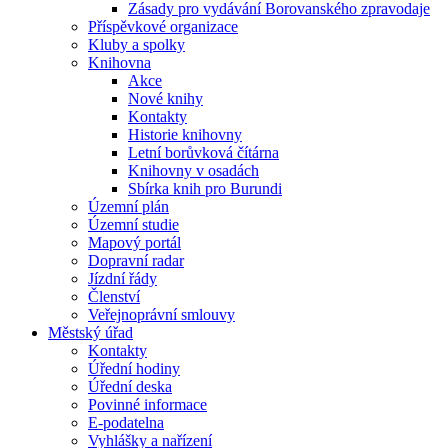
Zásady pro vydávání Borovanského zpravodaje
Příspěvkové organizace
Kluby a spolky
Knihovna
Akce
Nové knihy
Kontakty
Historie knihovny
Letní borůvková čítárna
Knihovny v osadách
Sbírka knih pro Burundi
Územní plán
Územní studie
Mapový portál
Dopravní radar
Jízdní řády
Členství
Veřejnoprávní smlouvy
Městský úřad
Kontakty
Úřední hodiny
Úřední deska
Povinné informace
E-podatelna
Vyhlášky a nařízení