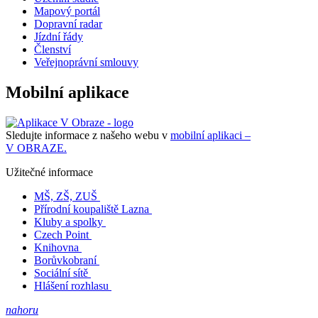
Mapový portál
Dopravní radar
Jízdní řády
Členství
Veřejnoprávní smlouvy
Mobilní aplikace
Sledujte informace z našeho webu v
mobilní aplikaci –
V OBRAZE.
Užitečné informace
MŠ, ZŠ, ZUŠ
Přírodní koupaliště Lazna
Kluby a spolky
Czech Point
Knihovna
Borůvkobraní
Sociální sítě
Hlášení rozhlasu
nahoru