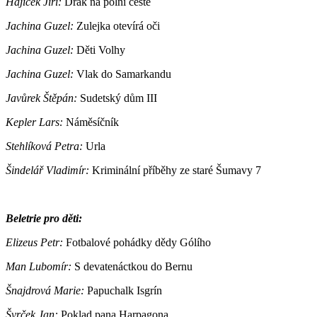
Hájíček Jiří:
Drak na polní cestě
Jachina Guzel:
Zulejka otevírá oči
Jachina Guzel:
Děti Volhy
Jachina Guzel:
Vlak do Samarkandu
Javůrek Štěpán:
Sudetský dům III
Kepler Lars:
Náměsíčník
Stehlíková Petra:
Urla
Šindelář Vladimír:
Kriminální příběhy ze staré Šumavy 7
Beletrie pro děti:
Elizeus Petr:
Fotbalové pohádky dědy Gólího
Man Lubomír:
S devatenáctkou do Bernu
Šnajdrová Marie:
Papuchalk Isgrín
Švrček Jan:
Poklad pana Harpagona