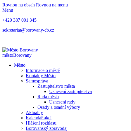
Rovnou na obsah
Rovnou na menu
Menu
+420 387 001 345
sekretariat@borovany-cb.cz
město
Borovany
Město
Informace o městě
Kontakty Město
Samospráva
Zastupitelstvo města
Usnesení zastupitelstva
Rada města
Usnesení rady
Osady a osadní výbory
Aktuality
Kalendář akcí
Hlášení rozhlasu
Borovanský zpravodaj