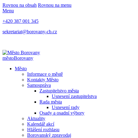
Rovnou na obsah
Rovnou na menu
Menu
+420 387 001 345
sekretariat@borovany-cb.cz
město
Borovany
Město
Informace o městě
Kontakty Město
Samospráva
Zastupitelstvo města
Usnesení zastupitelstva
Rada města
Usnesení rady
Osady a osadní výbory
Aktuality
Kalendář akcí
Hlášení rozhlasu
Borovanský zpravodaj