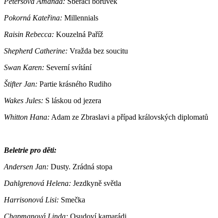
Petersová Amanda:
Sběrači borůvek
Pokorná Kateřina:
Millennials
Raisin Rebecca:
Kouzelná Paříž
Shepherd Catherine:
Vražda bez soucitu
Swan Karen:
Severní svítání
Štifter Jan:
Partie krásného Rudiho
Wakes Jules:
S láskou od jezera
Whitton Hana:
Adam ze Zbraslavi a případ královských diplomatů
Beletrie pro děti:
Andersen Jan:
Dusty. Zrádná stopa
Dahlgrenová Helena:
Jezdkyně světla
Harrisonová Lisi:
Smečka
Chapmanová Linda:
Osudoví kamarádi