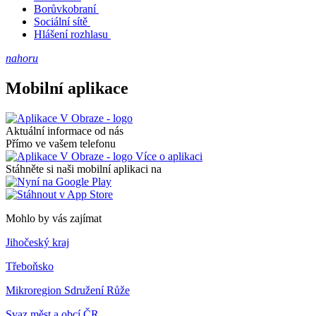
Borůvkobraní
Sociální sítě
Hlášení rozhlasu
nahoru
Mobilní aplikace
Aktuální informace od nás
Přímo ve vašem telefonu
Více o aplikaci
Stáhněte si naši mobilní aplikaci na
Mohlo by vás zajímat
Jihočeský kraj
Třeboňsko
Mikroregion Sdružení Růže
Svaz měst a obcí ČR