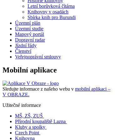
Historie knihovny
Letní borůvková čítárna
Knihovny v osadách
Sbírka knih pro Burundi
Územní plán
Územní studie
Mapový portál
Dopravní radar
Jízdní řády
Členství
Veřejnoprávní smlouvy
Mobilní aplikace
Sledujte informace z našeho webu v
mobilní aplikaci –
V OBRAZE.
Užitečné informace
MŠ, ZŠ, ZUŠ
Přírodní koupaliště Lazna
Kluby a spolky
Czech Point
Knihovna