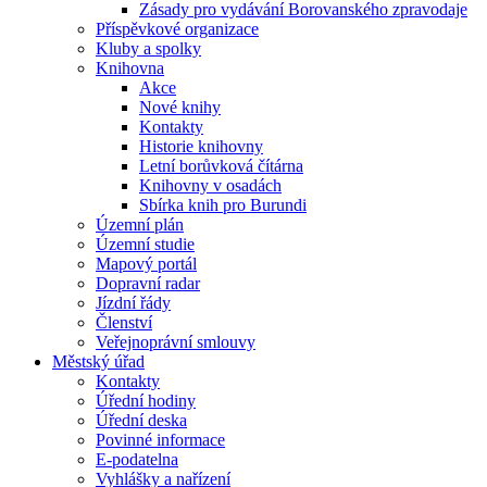
Zásady pro vydávání Borovanského zpravodaje
Příspěvkové organizace
Kluby a spolky
Knihovna
Akce
Nové knihy
Kontakty
Historie knihovny
Letní borůvková čítárna
Knihovny v osadách
Sbírka knih pro Burundi
Územní plán
Územní studie
Mapový portál
Dopravní radar
Jízdní řády
Členství
Veřejnoprávní smlouvy
Městský úřad
Kontakty
Úřední hodiny
Úřední deska
Povinné informace
E-podatelna
Vyhlášky a nařízení