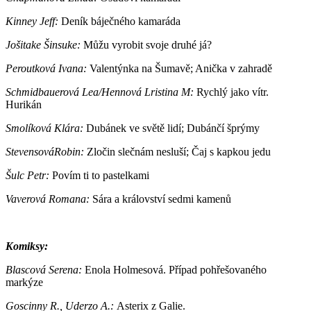
Kinney Jeff:
Deník báječného kamaráda
Jošitake Šinsuke:
Můžu vyrobit svoje druhé já?
Peroutková Ivana:
Valentýnka na Šumavě; Anička v zahradě
Schmidbauerová Lea/Hennová Lristina M:
Rychlý jako vítr.
Hurikán
Smolíková Klára:
Dubánek ve světě lidí; Dubánčí šprýmy
StevensováRobin:
Zločin slečnám nesluší; Čaj s kapkou jedu
Šulc Petr:
Povím ti to pastelkami
Vaverová Romana:
Sára a království sedmi kamenů
Komiksy:
Blascová Serena:
Enola Holmesová. Případ pohřešovaného
markýze
Goscinny R., Uderzo A.:
Asterix z Galie.