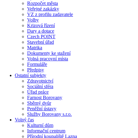
Rozpočet města
Veřejné zakázky
VZ z profilu zadavatele
Volby
Krizová řízení
Dary a dotace
Czech POINT
Stavební úřad
Matrika
Dokumenty ke stažení
Volná pracovní místa
Formuláře
Předpisy
Ostatní subjekty
Zdravotnictví
Sociální sféra
Úřad práce
Farnost Borovany
Sběrný dvůr
Peněžní ústavy
Služby Borovany s.r.o.
Volný čas
Kulturní dům
Informační centrum
Přírodní koupaliště Lazna