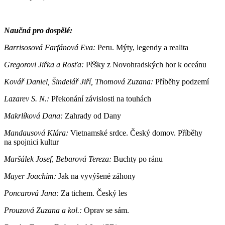
Naučná pro dospělé:
Barrisosová Farfánová Eva:
Peru. Mýty, legendy a realita
Gregorovi Jiřka a Rosťa:
Pěšky z Novohradských hor k oceánu
Kovář Daniel, Šindelář Jiří, Thomová Zuzana:
Příběhy podzemí
Lazarev S. N.:
Překonání závislosti na touhách
Makrlíková Dana:
Zahrady od Dany
Mandausová Klára:
Vietnamské srdce. Český domov. Příběhy
na spojnici kultur
Maršálek Josef, Bebarová Tereza:
Buchty po ránu
Mayer Joachim:
Jak na vyvýšené záhony
Poncarová Jana:
Za tichem. Český les
Prouzová Zuzana a kol.:
Oprav se sám.