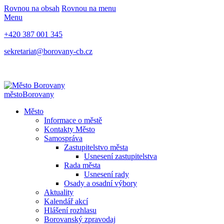
Rovnou na obsah
Rovnou na menu
Menu
+420 387 001 345
sekretariat@borovany-cb.cz
město
Borovany
Město
Informace o městě
Kontakty Město
Samospráva
Zastupitelstvo města
Usnesení zastupitelstva
Rada města
Usnesení rady
Osady a osadní výbory
Aktuality
Kalendář akcí
Hlášení rozhlasu
Borovanský zpravodaj