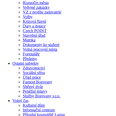
Rozpočet města
Veřejné zakázky
VZ z profilu zadavatele
Volby
Krizová řízení
Dary a dotace
Czech POINT
Stavební úřad
Matrika
Dokumenty ke stažení
Volná pracovní místa
Formuláře
Předpisy
Ostatní subjekty
Zdravotnictví
Sociální sféra
Úřad práce
Farnost Borovany
Sběrný dvůr
Peněžní ústavy
Služby Borovany s.r.o.
Volný čas
Kulturní dům
Informační centrum
Přírodní koupaliště Lazna