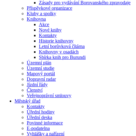
Zásady pro vydávání Borovanského zpravodaje
Příspěvkové organizace
Kluby a spolky
Knihovna
Akce
Nové knihy
Kontakty
Historie knihovny
Letní borůvková čítárna
Knihovny v osadách
Sbírka knih pro Burundi
Územní plán
Územní studie
Mapový portál
Dopravní radar
Jízdní řády
Členství
Veřejnoprávní smlouvy
Městský úřad
Kontakty
Úřední hodiny
Úřední deska
Povinné informace
E-podatelna
Vyhlášky a nařízení