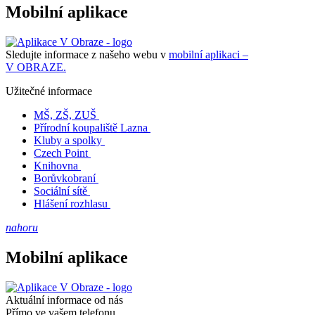
Mobilní aplikace
Sledujte informace z našeho webu v
mobilní aplikaci –
V OBRAZE.
Užitečné informace
MŠ, ZŠ, ZUŠ
Přírodní koupaliště Lazna
Kluby a spolky
Czech Point
Knihovna
Borůvkobraní
Sociální sítě
Hlášení rozhlasu
nahoru
Mobilní aplikace
Aktuální informace od nás
Přímo ve vašem telefonu