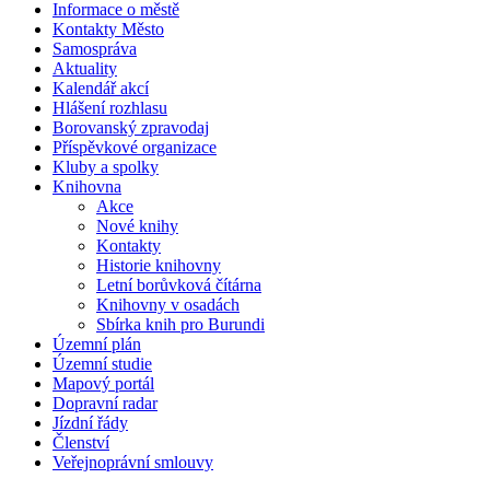
Informace o městě
Kontakty Město
Samospráva
Aktuality
Kalendář akcí
Hlášení rozhlasu
Borovanský zpravodaj
Příspěvkové organizace
Kluby a spolky
Knihovna
Akce
Nové knihy
Kontakty
Historie knihovny
Letní borůvková čítárna
Knihovny v osadách
Sbírka knih pro Burundi
Územní plán
Územní studie
Mapový portál
Dopravní radar
Jízdní řády
Členství
Veřejnoprávní smlouvy