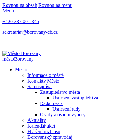
Rovnou na obsah
Rovnou na menu
Menu
+420 387 001 345
sekretariat@borovany-cb.cz
město
Borovany
Město
Informace o městě
Kontakty Město
Samospráva
Zastupitelstvo města
Usnesení zastupitelstva
Rada města
Usnesení rady
Osady a osadní výbory
Aktuality
Kalendář akcí
Hlášení rozhlasu
Borovanský zpravodaj