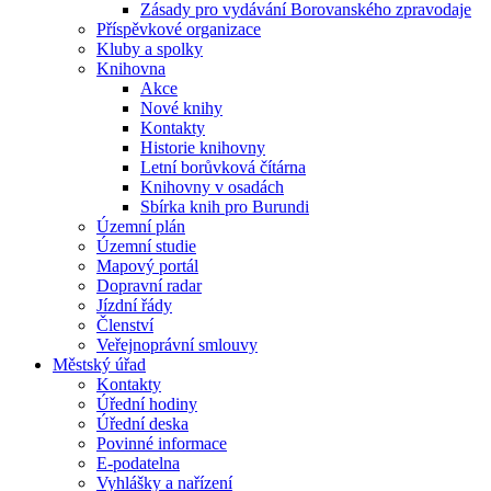
Zásady pro vydávání Borovanského zpravodaje
Příspěvkové organizace
Kluby a spolky
Knihovna
Akce
Nové knihy
Kontakty
Historie knihovny
Letní borůvková čítárna
Knihovny v osadách
Sbírka knih pro Burundi
Územní plán
Územní studie
Mapový portál
Dopravní radar
Jízdní řády
Členství
Veřejnoprávní smlouvy
Městský úřad
Kontakty
Úřední hodiny
Úřední deska
Povinné informace
E-podatelna
Vyhlášky a nařízení