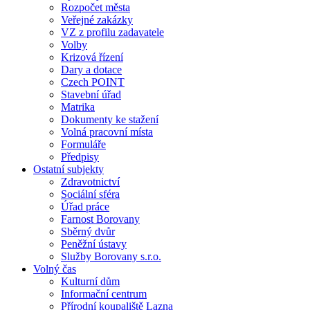
Rozpočet města
Veřejné zakázky
VZ z profilu zadavatele
Volby
Krizová řízení
Dary a dotace
Czech POINT
Stavební úřad
Matrika
Dokumenty ke stažení
Volná pracovní místa
Formuláře
Předpisy
Ostatní subjekty
Zdravotnictví
Sociální sféra
Úřad práce
Farnost Borovany
Sběrný dvůr
Peněžní ústavy
Služby Borovany s.r.o.
Volný čas
Kulturní dům
Informační centrum
Přírodní koupaliště Lazna