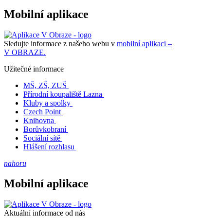
Mobilní aplikace
Sledujte informace z našeho webu v
mobilní aplikaci –
V OBRAZE.
Užitečné informace
MŠ, ZŠ, ZUŠ
Přírodní koupaliště Lazna
Kluby a spolky
Czech Point
Knihovna
Borůvkobraní
Sociální sítě
Hlášení rozhlasu
nahoru
Mobilní aplikace
Aktuální informace od nás