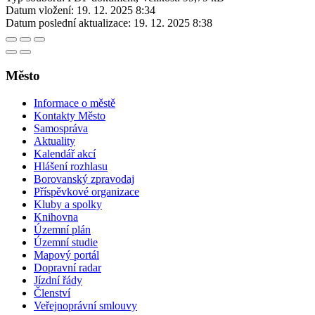
Datum vložení:
19. 12. 2025 8:34
Datum poslední aktualizace:
19. 12. 2025 8:38
Město
Informace o městě
Kontakty Město
Samospráva
Aktuality
Kalendář akcí
Hlášení rozhlasu
Borovanský zpravodaj
Příspěvkové organizace
Kluby a spolky
Knihovna
Územní plán
Územní studie
Mapový portál
Dopravní radar
Jízdní řády
Členství
Veřejnoprávní smlouvy