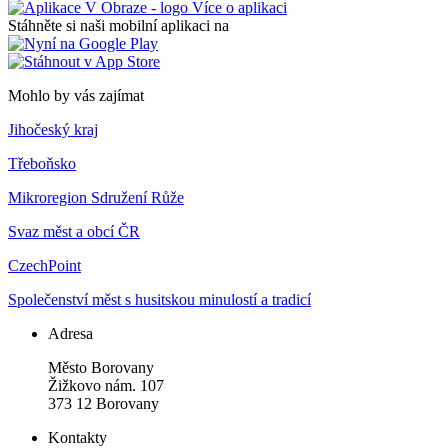
Více o aplikaci
Stáhněte si naši mobilní aplikaci na
Mohlo by vás zajímat
Jihočeský kraj
Třeboňsko
Mikroregion Sdružení Růže
Svaz měst a obcí ČR
CzechPoint
Společenství měst s husitskou minulostí a tradicí
Adresa
Město Borovany
Žižkovo nám. 107
373 12 Borovany
Kontakty