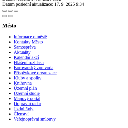
Datum poslední aktualizace:
17. 9. 2025 9:34
Město
Informace o městě
Kontakty Město
Samospráva
Aktuality
Kalendář akcí
Hlášení rozhlasu
Borovanský zpravodaj
Příspěvkové organizace
Kluby a spolky
Knihovna
Územní plán
Územní studie
Mapový portál
Dopravní radar
Jízdní řády
Členství
Veřejnoprávní smlouvy