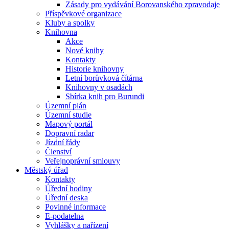
Zásady pro vydávání Borovanského zpravodaje
Příspěvkové organizace
Kluby a spolky
Knihovna
Akce
Nové knihy
Kontakty
Historie knihovny
Letní borůvková čítárna
Knihovny v osadách
Sbírka knih pro Burundi
Územní plán
Územní studie
Mapový portál
Dopravní radar
Jízdní řády
Členství
Veřejnoprávní smlouvy
Městský úřad
Kontakty
Úřední hodiny
Úřední deska
Povinné informace
E-podatelna
Vyhlášky a nařízení