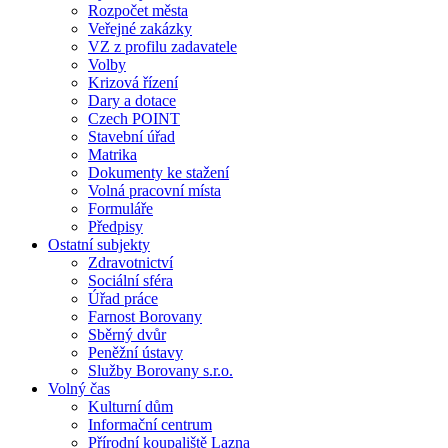
Rozpočet města
Veřejné zakázky
VZ z profilu zadavatele
Volby
Krizová řízení
Dary a dotace
Czech POINT
Stavební úřad
Matrika
Dokumenty ke stažení
Volná pracovní místa
Formuláře
Předpisy
Ostatní subjekty
Zdravotnictví
Sociální sféra
Úřad práce
Farnost Borovany
Sběrný dvůr
Peněžní ústavy
Služby Borovany s.r.o.
Volný čas
Kulturní dům
Informační centrum
Přírodní koupaliště Lazna