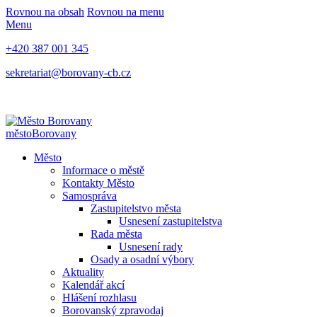
Rovnou na obsah
Rovnou na menu
Menu
+420 387 001 345
sekretariat@borovany-cb.cz
město
Borovany
Město
Informace o městě
Kontakty Město
Samospráva
Zastupitelstvo města
Usnesení zastupitelstva
Rada města
Usnesení rady
Osady a osadní výbory
Aktuality
Kalendář akcí
Hlášení rozhlasu
Borovanský zpravodaj