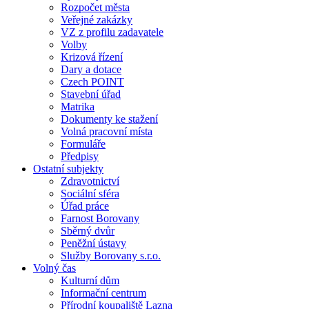
Rozpočet města
Veřejné zakázky
VZ z profilu zadavatele
Volby
Krizová řízení
Dary a dotace
Czech POINT
Stavební úřad
Matrika
Dokumenty ke stažení
Volná pracovní místa
Formuláře
Předpisy
Ostatní subjekty
Zdravotnictví
Sociální sféra
Úřad práce
Farnost Borovany
Sběrný dvůr
Peněžní ústavy
Služby Borovany s.r.o.
Volný čas
Kulturní dům
Informační centrum
Přírodní koupaliště Lazna