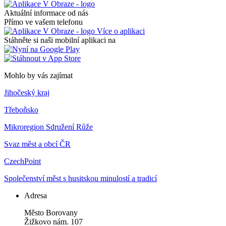
Aktuální informace od nás
Přímo ve vašem telefonu
Více o aplikaci
Stáhněte si naši mobilní aplikaci na
Mohlo by vás zajímat
Jihočeský kraj
Třeboňsko
Mikroregion Sdružení Růže
Svaz měst a obcí ČR
CzechPoint
Společenství měst s husitskou minulostí a tradicí
Adresa
Město Borovany
Žižkovo nám. 107