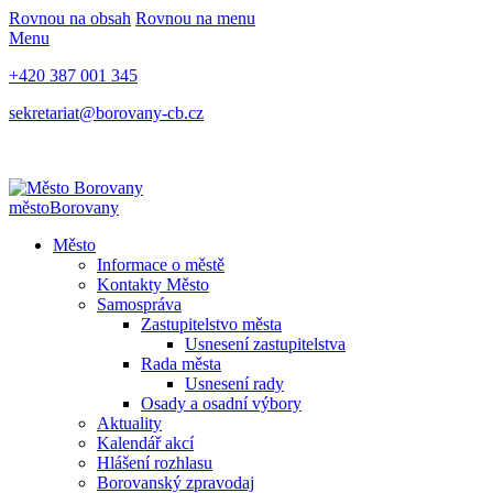
Rovnou na obsah
Rovnou na menu
Menu
+420 387 001 345
sekretariat@borovany-cb.cz
město
Borovany
Město
Informace o městě
Kontakty Město
Samospráva
Zastupitelstvo města
Usnesení zastupitelstva
Rada města
Usnesení rady
Osady a osadní výbory
Aktuality
Kalendář akcí
Hlášení rozhlasu
Borovanský zpravodaj