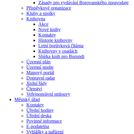
Zásady pro vydávání Borovanského zpravodaje
Příspěvkové organizace
Kluby a spolky
Knihovna
Akce
Nové knihy
Kontakty
Historie knihovny
Letní borůvková čítárna
Knihovny v osadách
Sbírka knih pro Burundi
Územní plán
Územní studie
Mapový portál
Dopravní radar
Jízdní řády
Členství
Veřejnoprávní smlouvy
Městský úřad
Kontakty
Úřední hodiny
Úřední deska
Povinné informace
E-podatelna
Vyhlášky a nařízení