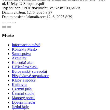
ul. U řeky, U Stropnice.pdf
Typ souboru: PDF dokument, Velikost: 100,64 kB
Datum vložení:
12. 6. 2025 8:37
Datum poslední aktualizace:
12. 6. 2025 8:39
Město
Informace o městě
Kontakty Město
Samospráva
Aktuality
Kalendář akcí
Hlášení rozhlasu
Borovanský zpravodaj
Příspěvkové organizace
Kluby a spolky
Knihovna
Územní plán
Územní studie
Mapový portál
Dopravní radar
Jízdní řády