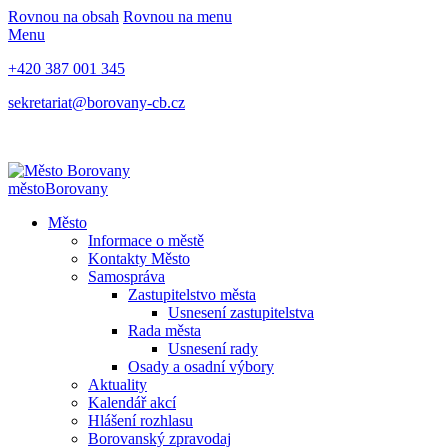
Rovnou na obsah
Rovnou na menu
Menu
+420 387 001 345
sekretariat@borovany-cb.cz
město
Borovany
Město
Informace o městě
Kontakty Město
Samospráva
Zastupitelstvo města
Usnesení zastupitelstva
Rada města
Usnesení rady
Osady a osadní výbory
Aktuality
Kalendář akcí
Hlášení rozhlasu
Borovanský zpravodaj