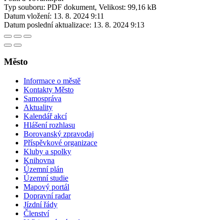
Typ souboru: PDF dokument, Velikost: 99,16 kB
Datum vložení:
13. 8. 2024 9:11
Datum poslední aktualizace:
13. 8. 2024 9:13
Město
Informace o městě
Kontakty Město
Samospráva
Aktuality
Kalendář akcí
Hlášení rozhlasu
Borovanský zpravodaj
Příspěvkové organizace
Kluby a spolky
Knihovna
Územní plán
Územní studie
Mapový portál
Dopravní radar
Jízdní řády
Členství