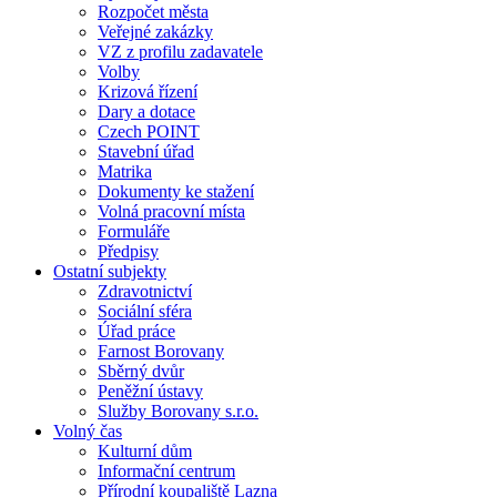
Rozpočet města
Veřejné zakázky
VZ z profilu zadavatele
Volby
Krizová řízení
Dary a dotace
Czech POINT
Stavební úřad
Matrika
Dokumenty ke stažení
Volná pracovní místa
Formuláře
Předpisy
Ostatní subjekty
Zdravotnictví
Sociální sféra
Úřad práce
Farnost Borovany
Sběrný dvůr
Peněžní ústavy
Služby Borovany s.r.o.
Volný čas
Kulturní dům
Informační centrum
Přírodní koupaliště Lazna