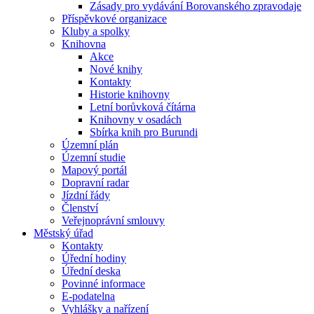
Zásady pro vydávání Borovanského zpravodaje
Příspěvkové organizace
Kluby a spolky
Knihovna
Akce
Nové knihy
Kontakty
Historie knihovny
Letní borůvková čítárna
Knihovny v osadách
Sbírka knih pro Burundi
Územní plán
Územní studie
Mapový portál
Dopravní radar
Jízdní řády
Členství
Veřejnoprávní smlouvy
Městský úřad
Kontakty
Úřední hodiny
Úřední deska
Povinné informace
E-podatelna
Vyhlášky a nařízení