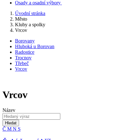
Osady a osadní výbory
Úvodní stránka
Město
Kluby a spolky
Vrcov
Borovany
Hluboká u Borovan
Radostice
Trocnov
Třebeč
Vrcov
Vrcov
Název
Hledat
Č
M
N
S