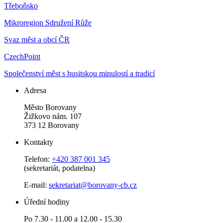
Třeboňsko
Mikroregion Sdružení Růže
Svaz měst a obcí ČR
CzechPoint
Společenství měst s husitskou minulostí a tradicí
Adresa
Město Borovany
Žižkovo nám. 107
373 12 Borovany
Kontakty
Telefon:
+420 387 001 345
(sekretariát, podatelna)
E-mail:
sekretariat@borovany-cb.cz
Úřední hodiny
Po 7.30 - 11.00 a 12.00 - 15.30