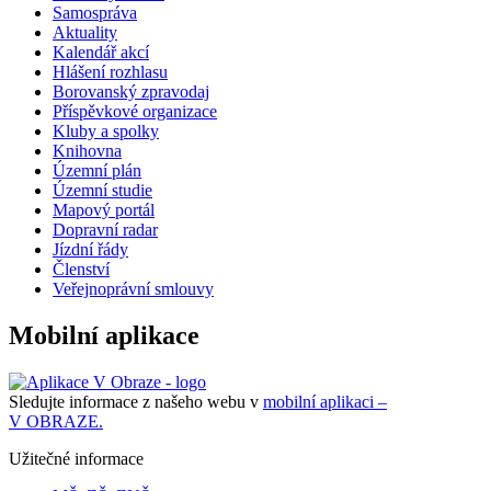
Samospráva
Aktuality
Kalendář akcí
Hlášení rozhlasu
Borovanský zpravodaj
Příspěvkové organizace
Kluby a spolky
Knihovna
Územní plán
Územní studie
Mapový portál
Dopravní radar
Jízdní řády
Členství
Veřejnoprávní smlouvy
Mobilní aplikace
Sledujte informace z našeho webu v
mobilní aplikaci –
V OBRAZE.
Užitečné informace