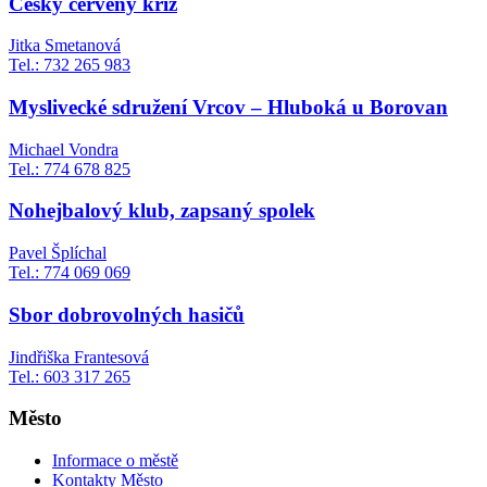
Český červený kříž
Jitka Smetanová
Tel.: 732 265 983
Myslivecké sdružení Vrcov – Hluboká u Borovan
Michael Vondra
Tel.: 774 678 825
Nohejbalový klub, zapsaný spolek
Pavel Šplíchal
Tel.: 774 069 069
Sbor dobrovolných hasičů
Jindřiška Frantesová
Tel.: 603 317 265
Město
Informace o městě
Kontakty Město