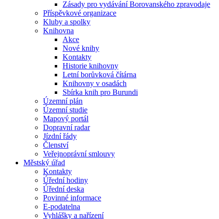
Zásady pro vydávání Borovanského zpravodaje
Příspěvkové organizace
Kluby a spolky
Knihovna
Akce
Nové knihy
Kontakty
Historie knihovny
Letní borůvková čítárna
Knihovny v osadách
Sbírka knih pro Burundi
Územní plán
Územní studie
Mapový portál
Dopravní radar
Jízdní řády
Členství
Veřejnoprávní smlouvy
Městský úřad
Kontakty
Úřední hodiny
Úřední deska
Povinné informace
E-podatelna
Vyhlášky a nařízení