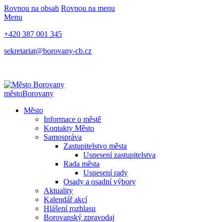
Rovnou na obsah
Rovnou na menu
Menu
+420 387 001 345
sekretariat@borovany-cb.cz
město
Borovany
Město
Informace o městě
Kontakty Město
Samospráva
Zastupitelstvo města
Usnesení zastupitelstva
Rada města
Usnesení rady
Osady a osadní výbory
Aktuality
Kalendář akcí
Hlášení rozhlasu
Borovanský zpravodaj