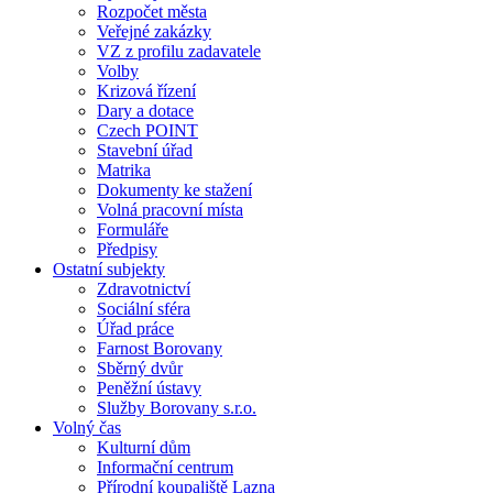
Rozpočet města
Veřejné zakázky
VZ z profilu zadavatele
Volby
Krizová řízení
Dary a dotace
Czech POINT
Stavební úřad
Matrika
Dokumenty ke stažení
Volná pracovní místa
Formuláře
Předpisy
Ostatní subjekty
Zdravotnictví
Sociální sféra
Úřad práce
Farnost Borovany
Sběrný dvůr
Peněžní ústavy
Služby Borovany s.r.o.
Volný čas
Kulturní dům
Informační centrum
Přírodní koupaliště Lazna