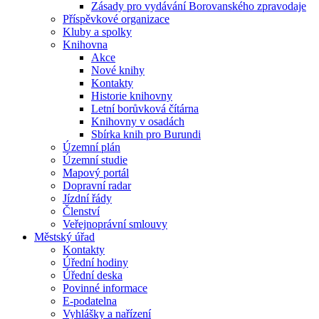
Zásady pro vydávání Borovanského zpravodaje
Příspěvkové organizace
Kluby a spolky
Knihovna
Akce
Nové knihy
Kontakty
Historie knihovny
Letní borůvková čítárna
Knihovny v osadách
Sbírka knih pro Burundi
Územní plán
Územní studie
Mapový portál
Dopravní radar
Jízdní řády
Členství
Veřejnoprávní smlouvy
Městský úřad
Kontakty
Úřední hodiny
Úřední deska
Povinné informace
E-podatelna
Vyhlášky a nařízení