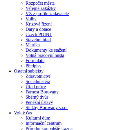
Rozpočet města
Veřejné zakázky
VZ z profilu zadavatele
Volby
Krizová řízení
Dary a dotace
Czech POINT
Stavební úřad
Matrika
Dokumenty ke stažení
Volná pracovní místa
Formuláře
Předpisy
Ostatní subjekty
Zdravotnictví
Sociální sféra
Úřad práce
Farnost Borovany
Sběrný dvůr
Peněžní ústavy
Služby Borovany s.r.o.
Volný čas
Kulturní dům
Informační centrum
Přírodní koupaliště Lazna