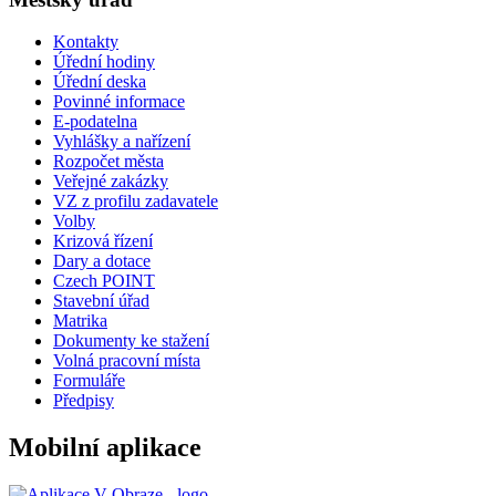
Kontakty
Úřední hodiny
Úřední deska
Povinné informace
E-podatelna
Vyhlášky a nařízení
Rozpočet města
Veřejné zakázky
VZ z profilu zadavatele
Volby
Krizová řízení
Dary a dotace
Czech POINT
Stavební úřad
Matrika
Dokumenty ke stažení
Volná pracovní místa
Formuláře
Předpisy
Mobilní aplikace