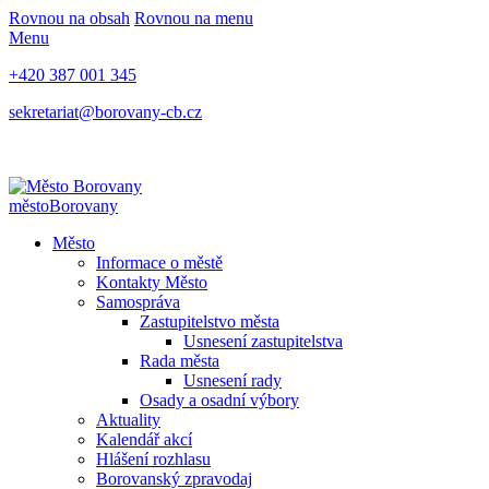
Rovnou na obsah
Rovnou na menu
Menu
+420 387 001 345
sekretariat@borovany-cb.cz
město
Borovany
Město
Informace o městě
Kontakty Město
Samospráva
Zastupitelstvo města
Usnesení zastupitelstva
Rada města
Usnesení rady
Osady a osadní výbory
Aktuality
Kalendář akcí
Hlášení rozhlasu
Borovanský zpravodaj