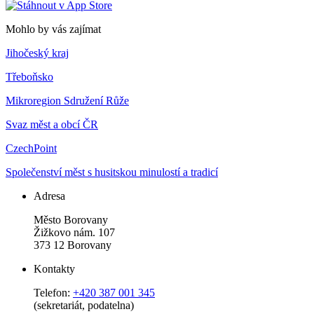
Mohlo by vás zajímat
Jihočeský kraj
Třeboňsko
Mikroregion Sdružení Růže
Svaz měst a obcí ČR
CzechPoint
Společenství měst s husitskou minulostí a tradicí
Adresa
Město Borovany
Žižkovo nám. 107
373 12 Borovany
Kontakty
Telefon:
+420 387 001 345
(sekretariát, podatelna)