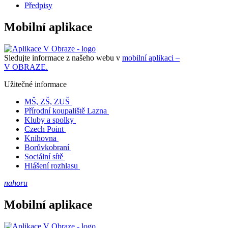
Předpisy
Mobilní aplikace
Sledujte informace z našeho webu v
mobilní aplikaci –
V OBRAZE.
Užitečné informace
MŠ, ZŠ, ZUŠ
Přírodní koupaliště Lazna
Kluby a spolky
Czech Point
Knihovna
Borůvkobraní
Sociální sítě
Hlášení rozhlasu
nahoru
Mobilní aplikace