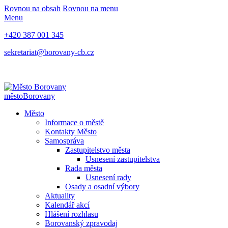
Rovnou na obsah
Rovnou na menu
Menu
+420 387 001 345
sekretariat@borovany-cb.cz
město
Borovany
Město
Informace o městě
Kontakty Město
Samospráva
Zastupitelstvo města
Usnesení zastupitelstva
Rada města
Usnesení rady
Osady a osadní výbory
Aktuality
Kalendář akcí
Hlášení rozhlasu
Borovanský zpravodaj