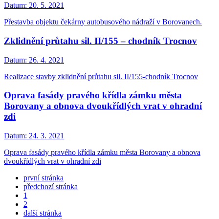
Datum:
20. 5. 2021
Přestavba objektu čekárny autobusového nádraží v Borovanech.
Zklidnění průtahu sil. II/155 – chodník Trocnov
Datum:
26. 4. 2021
Realizace stavby zklidnění průtahu sil. II/155-chodník Trocnov
Oprava fasády pravého křídla zámku města
Borovany a obnova dvoukřídlých vrat v ohradní
zdi
Datum:
24. 3. 2021
Oprava fasády pravého křídla zámku města Borovany a obnova
dvoukřídlých vrat v ohradní zdi
první stránka
předchozí stránka
1
2
další stránka