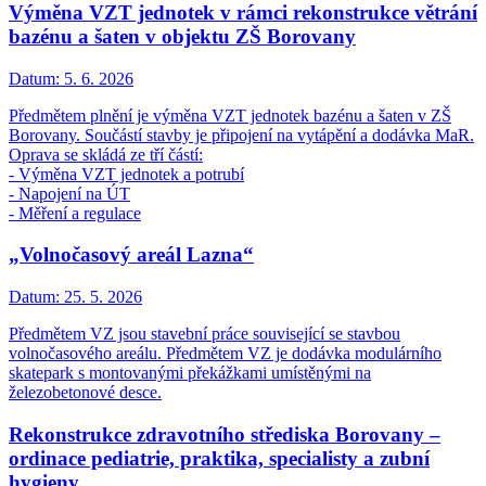
Výměna VZT jednotek v rámci rekonstrukce větrání
bazénu a šaten v objektu ZŠ Borovany
Datum:
5. 6. 2026
Předmětem plnění je výměna VZT jednotek bazénu a šaten v ZŠ
Borovany. Součástí stavby je připojení na vytápění a dodávka MaR.
Oprava se skládá ze tří částí:
- Výměna VZT jednotek a potrubí
- Napojení na ÚT
- Měření a regulace
„Volnočasový areál Lazna“
Datum:
25. 5. 2026
Předmětem VZ jsou stavební práce související se stavbou
volnočasového areálu. Předmětem VZ je dodávka modulárního
skatepark s montovanými překážkami umístěnými na
železobetonové desce.
Rekonstrukce zdravotního střediska Borovany –
ordinace pediatrie, praktika, specialisty a zubní
hygieny