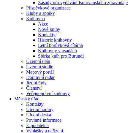
Zásady pro vydávání Borovanského zpravodaje
Příspěvkové organizace
Kluby a spolky
Knihovna
Akce
Nové knihy
Kontakty
Historie knihovny
Letní borůvková čítárna
Knihovny v osadách
Sbírka knih pro Burundi
Územní plán
Územní studie
Mapový portál
Dopravní radar
Jízdní řády
Členství
Veřejnoprávní smlouvy
Městský úřad
Kontakty
Úřední hodiny
Úřední deska
Povinné informace
E-podatelna
Vyhlášky a nařízení