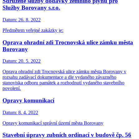
Sdružené služby dodávky zemního plynu pro
Služby Borovany s.r.o.
Datum:
26. 8. 2022
Předmětem veřejné zakázky je:
Oprava ohradní zdi Trocnovská ulice zámku města
Borovany
Datum:
20. 5. 2022
Oprava ohradní zdi Trocnovská ulice zámku města Borovany v
rozsahu zadávací dokumentace a dle vydaného závazného
stanoviska odboru památek a rozhodnutí vydaného stavebního
povolení.
Opravy komunikací
Datum:
8. 4. 2022
Opravy komunikací správní území města Borovany
Stavební úpravy zubních ordinací v budově čp. 56