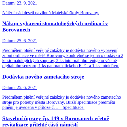
Datum:
23. 9. 2021
Nátěr fasád deseti pavilónů Mateřské školy Borovany.
Nákup vybavení stomatologických ordinací v
Borovanech
Datum:
25. 6. 2021
Předmětem plnění veřejné zakázky je dodávka nového vybavení
zubní ordinace ve městě Borovany, konkrétně se jedná o dodávku 2
ks stomatologických souprav, 2 ks intraorálního rentgenu včetně
digitálního senzoru, 1 ks panoramatického RTG a 1 ks autoklávu.
Dodávka nového zametacího stroje
Datum:
25. 6. 2021
Předmětem plnění veřejné zakázky je dodávka nového zametacího
stroje pro potřeby města Borovany. Bližší specifikace předmětu
plnění je uvedena v příloze č. 1 – Specifikace.
Stavební úpravy čp. 149 v Borovanech včetně
revitalizace přilehlé části náměstí