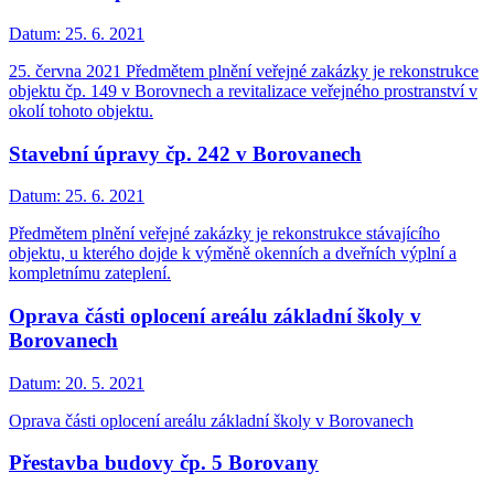
Datum:
25. 6. 2021
25. června 2021 Předmětem plnění veřejné zakázky je rekonstrukce
objektu čp. 149 v Borovnech a revitalizace veřejného prostranství v
okolí tohoto objektu.
Stavební úpravy čp. 242 v Borovanech
Datum:
25. 6. 2021
Předmětem plnění veřejné zakázky je rekonstrukce stávajícího
objektu, u kterého dojde k výměně okenních a dveřních výplní a
kompletnímu zateplení.
Oprava části oplocení areálu základní školy v
Borovanech
Datum:
20. 5. 2021
Oprava části oplocení areálu základní školy v Borovanech
Přestavba budovy čp. 5 Borovany