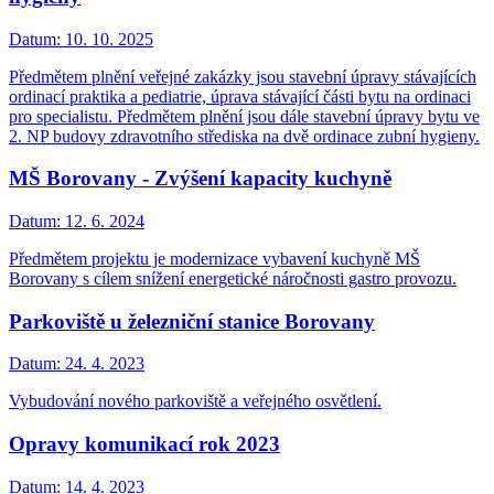
Datum:
10. 10. 2025
Předmětem plnění veřejné zakázky jsou stavební úpravy stávajících
ordinací praktika a pediatrie, úprava stávající části bytu na ordinaci
pro specialistu. Předmětem plnění jsou dále stavební úpravy bytu ve
2. NP budovy zdravotního střediska na dvě ordinace zubní hygieny.
MŠ Borovany - Zvýšení kapacity kuchyně
Datum:
12. 6. 2024
Předmětem projektu je modernizace vybavení kuchyně MŠ
Borovany s cílem snížení energetické náročnosti gastro provozu.
Parkoviště u železniční stanice Borovany
Datum:
24. 4. 2023
Vybudování nového parkoviště a veřejného osvětlení.
Opravy komunikací rok 2023
Datum:
14. 4. 2023