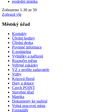
poslední stránka
Zobrazeno
1
-
30
ze 59
Zobrazit vše
Městský úřad
Kontakty
Úřední hodiny
Úřední deska
Povinné informace
E-podatelna
Vyhlášky a nařízení
Rozpočet města
Veřejné zakázky
VZ z profilu zadavatele
Volby
Krizová řízení
Dary a dotace
Czech POINT
Stavební úřad
Matrika
Dokumenty ke stažení
Volná pracovní místa
Formuláře