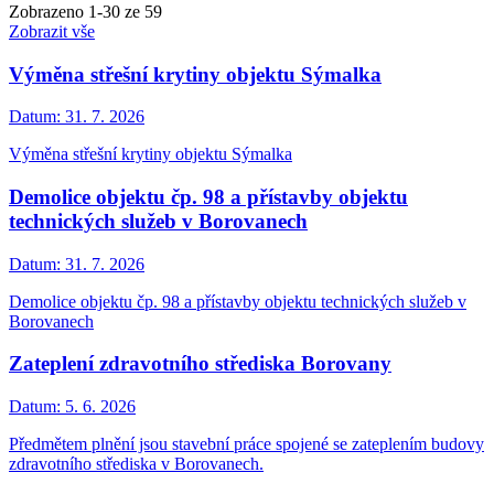
Zobrazeno
1
-
30
ze 59
Zobrazit vše
Výměna střešní krytiny objektu Sýmalka
Datum:
31. 7. 2026
Výměna střešní krytiny objektu Sýmalka
Demolice objektu čp. 98 a přístavby objektu
technických služeb v Borovanech
Datum:
31. 7. 2026
Demolice objektu čp. 98 a přístavby objektu technických služeb v
Borovanech
Zateplení zdravotního střediska Borovany
Datum:
5. 6. 2026
Předmětem plnění jsou stavební práce spojené se zateplením budovy
zdravotního střediska v Borovanech.