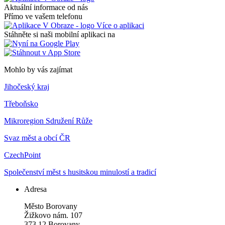
Aktuální informace od nás
Přímo ve vašem telefonu
Více o aplikaci
Stáhněte si naši mobilní aplikaci na
Mohlo by vás zajímat
Jihočeský kraj
Třeboňsko
Mikroregion Sdružení Růže
Svaz měst a obcí ČR
CzechPoint
Společenství měst s husitskou minulostí a tradicí
Adresa
Město Borovany
Žižkovo nám. 107
373 12 Borovany