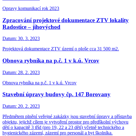
Opravy komunikací rok 2023
Zpracování projektové dokumentace ZTV lokality
Radostice – jihovýchod
Datum:
30. 3. 2023
Projektová dokumentace ZTV území o ploše cca 31 500 m2.
Obnova rybníka na p.č. 1 v k.ú. Vrcov
Datum:
28. 2. 2023
Obnova rybníka na p.č. 1 v k.ú. Vrcov
Stavební úpravy budovy čp. 147 Borovany
Datum:
20. 2. 2023
Předmětem plnění veřejné zakázky jsou stavební úpravy a přístavba
objektu, jejichž cílem je vytvoření prostor pro předškolní výchovu
dětí o kapacitě 3 tříd (pro 19, 22 a 23 dětí) včetně technického a
hygienického zázemí, zázemí pro personál a byt školníka.