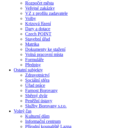
Rozpočet města
Veřejné zakázky
VZ z profilu zadavatele
Volby
Krizová řízení
Dary a dotace
Czech POINT
Stavební úřad
Matrika
Dokumenty ke stažení
Volná pracovní místa
Formuláře
Předpisy
Ostatní subjekty
Zdravotnictví
Sociální sféra
Úřad práce
Farnost Borovany
Sběrný dvůr
Peněžní ústavy
Služby Borovany s.r.o.
Volný čas
Kulturní dům
Informační centrum
Přírodní koupaliště Lazna