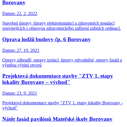
Borovany
Datum:
22. 2. 2022
Stavební úpravy, úpravy elektroinstalací a zdravotních instalací
souvisejících s obnovou zdravotnického zařízení zubních ordinací.
Oprava lodžií budovy čp. 6 Borovany
Datum:
27. 10. 2021
Opravy zábradlí, opravy izolací, úpravy odvodnění, opravy fasád a
výměna výplní otvorů
Projektová dokumentace stavby "ZTV 1. etapy
lokality Borovany – východ"
Datum:
23. 9. 2021
Projektová dokumentace stavby "ZTV 1. etapy lokality Borovany -
východ"
Nátěr fasád pavilónů Mateřské školy Borovany