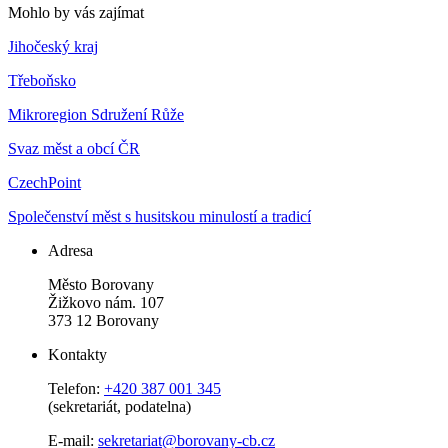
Mohlo by vás zajímat
Jihočeský kraj
Třeboňsko
Mikroregion Sdružení Růže
Svaz měst a obcí ČR
CzechPoint
Společenství měst s husitskou minulostí a tradicí
Adresa
Město Borovany
Žižkovo nám. 107
373 12 Borovany
Kontakty
Telefon:
+420 387 001 345
(sekretariát, podatelna)
E-mail:
sekretariat@borovany-cb.cz