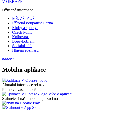
V OBRAZE.
Užitečné informace
MŠ, ZŠ, ZUŠ
Přírodní koupaliště Lazna
Kluby a spolky
Czech Point
Knihovna
Borůvkobraní
Sociální sítě
Hlášení rozhlasu
nahoru
Mobilní aplikace
Aktuální informace od nás
Přímo ve vašem telefonu
Více o aplikaci
Stáhněte si naši mobilní aplikaci na