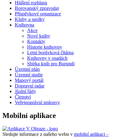
Hlášení rozhlasu
Borovanský zpravodaj
Příspěvkové organizace
Kluby a spolky
Knihovna
Akce
Nové knihy
Kontakty
Historie knihovny
Letní borůvková čítárna
Knihovny v osadách
Sbírka knih pro Burundi
Územní plán
Územní studie
Mapový portál
Dopravní radar
Jízdní řády
Členství
Veřejnoprávní smlouvy
Mobilní aplikace
Sledujte informace z našeho webu v
mobilní aplikaci –