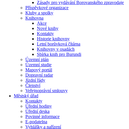
Zásady pro vydávání Borovanského zpravodaje
Příspěvkové organizace
Kluby a spolky
Knihovna
Akce
Nové knihy
Kontakty
Historie knihovny
Letní borůvková čítárna
Knihovny v osadách
Sbírka knih pro Burundi
Územní plán
Územní studie
Mapový portál
Dopravní radar
Jízdní řády
Členství
Veřejnoprávní smlouvy
Městský úřad
Kontakty
Úřední hodiny
Úřední deska
Povinné informace
E-podatelna
Vyhlášky a nařízení