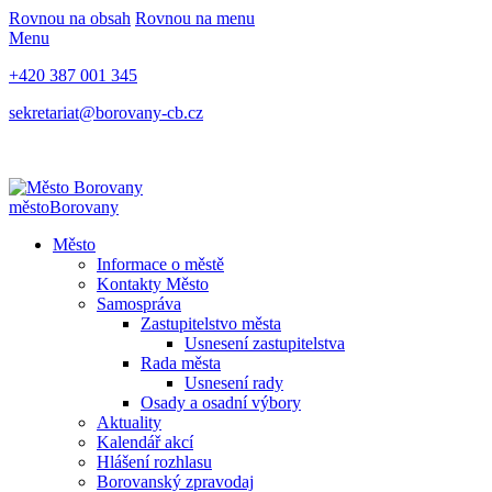
Rovnou na obsah
Rovnou na menu
Menu
+420 387 001 345
sekretariat@borovany-cb.cz
město
Borovany
Město
Informace o městě
Kontakty Město
Samospráva
Zastupitelstvo města
Usnesení zastupitelstva
Rada města
Usnesení rady
Osady a osadní výbory
Aktuality
Kalendář akcí
Hlášení rozhlasu
Borovanský zpravodaj