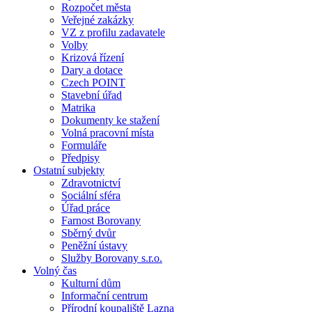
Rozpočet města
Veřejné zakázky
VZ z profilu zadavatele
Volby
Krizová řízení
Dary a dotace
Czech POINT
Stavební úřad
Matrika
Dokumenty ke stažení
Volná pracovní místa
Formuláře
Předpisy
Ostatní subjekty
Zdravotnictví
Sociální sféra
Úřad práce
Farnost Borovany
Sběrný dvůr
Peněžní ústavy
Služby Borovany s.r.o.
Volný čas
Kulturní dům
Informační centrum
Přírodní koupaliště Lazna