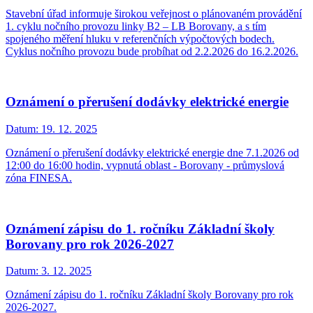
Stavební úřad informuje širokou veřejnost o plánovaném provádění
1. cyklu nočního provozu linky B2 – LB Borovany, a s tím
spojeného měření hluku v referenčních výpočtových bodech.
Cyklus nočního provozu bude probíhat od 2.2.2026 do 16.2.2026.
Oznámení o přerušení dodávky elektrické energie
Datum:
19. 12. 2025
Oznámení o přerušení dodávky elektrické energie dne 7.1.2026 od
12:00 do 16:00 hodin, vypnutá oblast - Borovany - průmyslová
zóna FINESA.
Oznámení zápisu do 1. ročníku Základní školy
Borovany pro rok 2026-2027
Datum:
3. 12. 2025
Oznámení zápisu do 1. ročníku Základní školy Borovany pro rok
2026-2027.