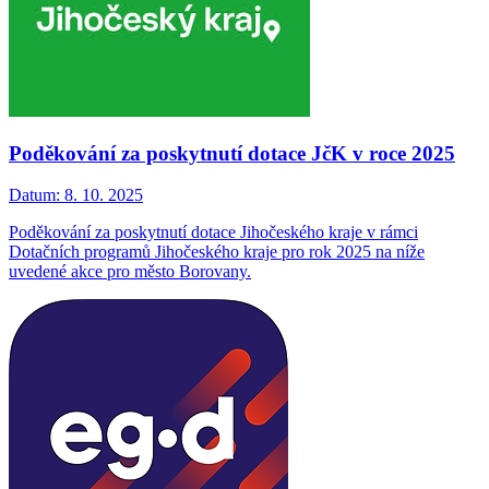
Poděkování za poskytnutí dotace JčK v roce 2025
Datum:
8. 10. 2025
Poděkování za poskytnutí dotace Jihočeského kraje v rámci
Dotačních programů Jihočeského kraje pro rok 2025 na níže
uvedené akce pro město Borovany.