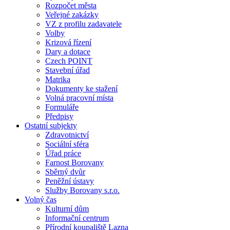
Rozpočet města
Veřejné zakázky
VZ z profilu zadavatele
Volby
Krizová řízení
Dary a dotace
Czech POINT
Stavební úřad
Matrika
Dokumenty ke stažení
Volná pracovní místa
Formuláře
Předpisy
Ostatní subjekty
Zdravotnictví
Sociální sféra
Úřad práce
Farnost Borovany
Sběrný dvůr
Peněžní ústavy
Služby Borovany s.r.o.
Volný čas
Kulturní dům
Informační centrum
Přírodní koupaliště Lazna