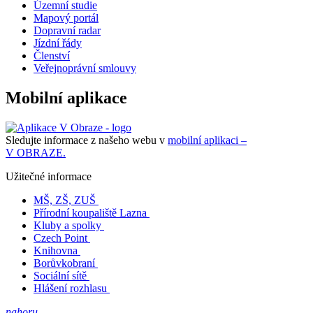
Územní studie
Mapový portál
Dopravní radar
Jízdní řády
Členství
Veřejnoprávní smlouvy
Mobilní aplikace
Sledujte informace z našeho webu v
mobilní aplikaci –
V OBRAZE.
Užitečné informace
MŠ, ZŠ, ZUŠ
Přírodní koupaliště Lazna
Kluby a spolky
Czech Point
Knihovna
Borůvkobraní
Sociální sítě
Hlášení rozhlasu
nahoru