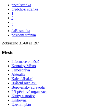
první stránka
předchozí stránka
1
2
3
4
další stránka
poslední stránka
Zobrazeno
31
-
60
ze 197
Město
Informace o městě
Kontakty Město
Samospráva
Aktuality
Kalendář akcí
Hlášení rozhlasu
Borovanský zpravodaj
Příspěvkové organizace
Kluby a spolky
Knihovna
Územní plán