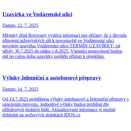
Uzavírka ve Vodárenské ulici
Datum:
22. 7. 2025
Městský úřad Borovany vydává informaci pro občany, že z důvodu
připojení inženýrských sítí k novostavbě ve Vodárenské ulici
povoluje uzavírku Vodárenské ulice.TERMÍN UZAVÍRKY: od
středy 30.7.2025 do pátku 1.8.2025. Vlastníci nemovitostí budou
mít po celou dobu uzavírky zajištěn přístup k objektům.
Výluky železniční a autobusové přepravy
Datum:
14. 7. 2025
Od 14.7.2025 proběhnou výluky autobusové a železniční přepravy s
omezením provozu. Jednotlivé výluky budou probíhat dle
přiložených jízdních řádů. Aktualizované informace je možné
dohledat na webových stránkách IDOS.cz