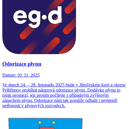
Odorizace plynu
Datum:
10. 11. 2025
Ve dnech 24. – 28. listopadu 2025 bude v Jihočeském kraji a okrese
Pelhřimov probíhat nárazová odorizace plynu. Dodávku plynu to
nijak neomezí, jen prosím počítejte s případným zvýšeným
zápachem plynu. Odorizace nám tak pomůže odhalit i nejmenší
netěsnosti v plynových rozvodech.