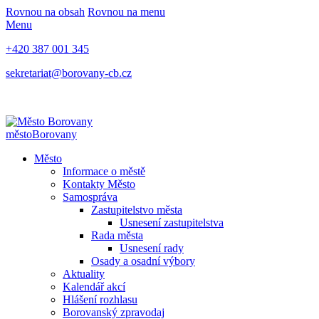
Rovnou na obsah
Rovnou na menu
Menu
+420 387 001 345
sekretariat@borovany-cb.cz
město
Borovany
Město
Informace o městě
Kontakty Město
Samospráva
Zastupitelstvo města
Usnesení zastupitelstva
Rada města
Usnesení rady
Osady a osadní výbory
Aktuality
Kalendář akcí
Hlášení rozhlasu
Borovanský zpravodaj