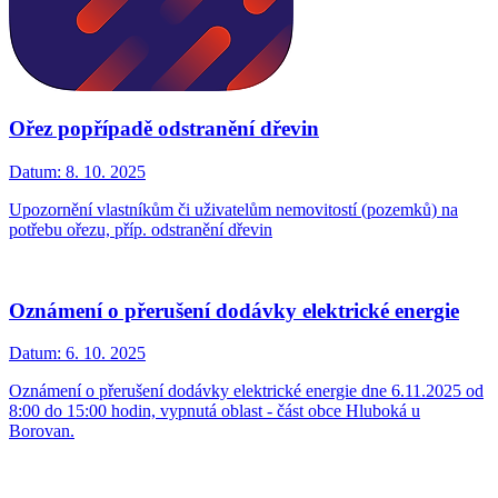
Ořez popřípadě odstranění dřevin
Datum:
8. 10. 2025
Upozornění vlastníkům či uživatelům nemovitostí (pozemků) na
potřebu ořezu, příp. odstranění dřevin
Oznámení o přerušení dodávky elektrické energie
Datum:
6. 10. 2025
Oznámení o přerušení dodávky elektrické energie dne 6.11.2025 od
8:00 do 15:00 hodin, vypnutá oblast - část obce Hluboká u
Borovan.