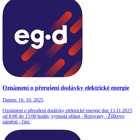
Oznámení o přerušení dodávky elektrické energie
Datum:
16. 10. 2025
Oznámení o přerušení dodávky elektrické energie dne 13.11.2025
od 8:00 do 15:00 hodin, vypnutá oblast - Borovany - Žižkovo
náměstí - část.