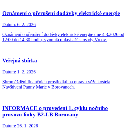
Oznámení o přerušení dodávky elektrické energie
Datum:
6. 2. 2026
Oznámení o přerušení dodávky elektrické energie dne 4.3.2026 od
12:00 do 14:30 hodin, vypnutá oblast - část osady Vrcov.
Veřejná sbírka
Datum:
1. 2. 2026
Shromáždění finančních prostředků na opravu věže kostela
Navštívení Panny Marie v Borovanech.
INFORMACE o provedení 1. cyklu nočního
provozu linky B2-LB Borovany
Datum:
26. 1. 2026