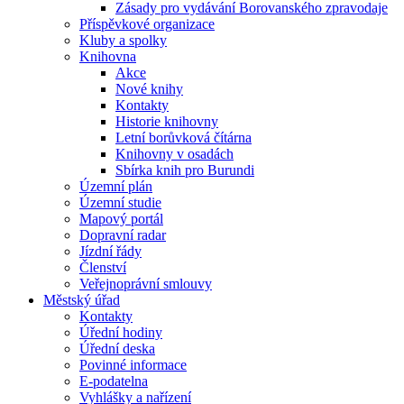
Zásady pro vydávání Borovanského zpravodaje
Příspěvkové organizace
Kluby a spolky
Knihovna
Akce
Nové knihy
Kontakty
Historie knihovny
Letní borůvková čítárna
Knihovny v osadách
Sbírka knih pro Burundi
Územní plán
Územní studie
Mapový portál
Dopravní radar
Jízdní řády
Členství
Veřejnoprávní smlouvy
Městský úřad
Kontakty
Úřední hodiny
Úřední deska
Povinné informace
E-podatelna
Vyhlášky a nařízení